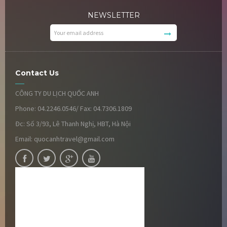
NEWSLETTER
Contact Us
CÔNG TY DU LỊCH QUỐC ANH
Phone: 04.2246.0546/ Fax: 04.7306.1809
Đc: Số 3/93, Lê Thanh Nghị, HBT, Hà Nội
Email: quocanhtravel@gmail.com