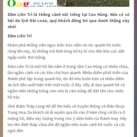
Đầm Liên Trì là thắng cảnh nổi tiếng tại Cao Hùng. Nếu có cơ
hội du lịch Đài Loan, quý khách đừng bỏ qua danh thắng này
nhé!
Đầm Liên Trì
Khám phá những viên ngọc kiến trúc nằm rải rác quanh hồ nước
rộng lớn này, từ những mô hình long hổ kỳ bí cho đến khu vực đất
ngập nước thơ mộng.
Đầm Liên Trì là một hồ lớn nằm ở trung tâm Cao Hùng có nhiều chùa,
lầu ngắm cảnh và các khu chợ bao quanh. Nhiều điểm phát triển của
thành phố tập trung quanh hồ, do đó khu buôn bán và nhiều điểm
du lịch đều xuất hiện trên mặt nước ở đây. Hãy đi dạo quanh hồ và
ngắm nhìn những bông sen vốn là cảm hứng để đặt tên cho chiếc
hồ này.
Ghé thăm Tháp Long Hổ để tìm hiểu về truyền thống và thần thoại
Trung Hoa. Du khách sẽ đi xuyên qua lối vào ở hàm rồng và lối ra ở
miệng hổ, điều này tượng trưng cho ý niệm biến rủi thành may. Hãy
leo lên đỉnh tháp chùa đôi để ngắm nhìn toàn cảnh hồ nước và các
ngôi đền.