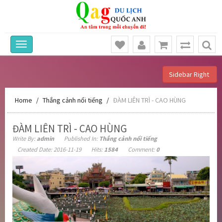
Sidebar Right
Home
Thắng cảnh nổi tiếng
ĐÀM LIÊN TRÌ - CAO HÙNG
ĐÀM LIÊN TRÌ - CAO HÙNG
Write By:
admin
Published In:
Thắng cảnh nổi tiếng
Created Date: 2016-11-19
Hits:
1584
Comment:
0