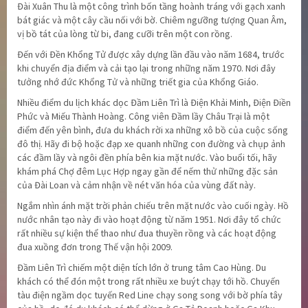
Đài Xuân Thu là một công trình bốn tầng hoành tráng với gạch xanh
bát giác và một cây cầu nối với bờ. Chiêm ngưỡng tượng Quan Âm,
vị bồ tát của lòng từ bi, đang cưỡi trên một con rồng.
Đến với Đền Khổng Tử được xây dựng lần đầu vào năm 1684, trước
khi chuyển địa điểm và cải tạo lại trong những năm 1970. Nơi đây
tưởng nhớ đức Khổng Tử và những triết gia của Khổng Giáo.
Nhiều điểm du lịch khác dọc Đầm Liên Trì là Điện Khải Minh, Điện Điền
Phức và Miếu Thành Hoàng. Công viên Đầm lầy Châu Trại là một
điểm đến yên bình, đưa du khách rời xa những xô bồ của cuộc sống
đô thị. Hãy đi bộ hoặc đạp xe quanh những con đường và chụp ảnh
các đầm lầy và ngôi đền phía bên kia mặt nước. Vào buổi tối, hãy
khám phá Chợ đêm Lục Hợp ngay gần để nếm thử những đặc sản
của Đài Loan và cảm nhận về nét văn hóa của vùng đất này.
Ngắm nhìn ánh mặt trời phản chiếu trên mặt nước vào cuối ngày. Hồ
nước nhân tạo này đi vào hoạt động từ năm 1951. Nơi đây tổ chức
rất nhiều sự kiện thể thao như đua thuyền rồng và các hoạt động
đua xuồng đơn trong Thế vận hội 2009.
Đầm Liên Trì chiếm một diện tích lớn ở trung tâm Cao Hùng. Du
khách có thể đón một trong rất nhiều xe buýt chạy tới hồ. Chuyến
tàu điện ngầm dọc tuyến Red Line chạy song song với bờ phía tây