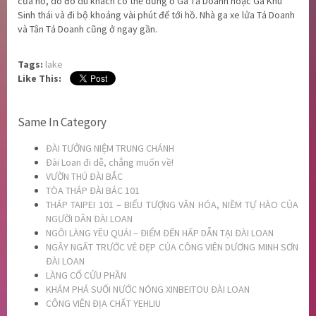
của hồ, do đó du khách có thể dừng ở Ga Tả Doanh hoặc Ga Khu
Sinh thái và đi bộ khoảng vài phút để tới hồ. Nhà ga xe lửa Tả Doanh
và Tân Tả Doanh cũng ở ngay gần.
Tags:
lake
Like This:
Same In Category
ĐÀI TƯỞNG NIỆM TRUNG CHÁNH
Đài Loan đi dễ, chẳng muốn về!
VƯỜN THÚ ĐÀI BẮC
TÒA THÁP ĐÀI BÁC 101
THÁP TAIPEI 101 – BIỂU TƯỢNG VĂN HÓA, NIỀM TỰ HÀO CỦA
NGƯỜI DÂN ĐÀI LOAN
NGÔI LÀNG YÊU QUÁI – ĐIỂM ĐẾN HẤP DẪN TẠI ĐÀI LOAN
NGÂY NGẤT TRƯỚC VẺ ĐẸP CỦA CÔNG VIÊN DƯƠNG MINH SƠN
ĐÀI LOAN
LÀNG CỔ CỬU PHẦN
KHÁM PHÁ SUỐI NƯỚC NÓNG XINBEITOU ĐÀI LOAN
CÔNG VIÊN ĐỊA CHẤT YEHLIU