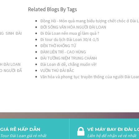
Related Blogs By Tags
Đồng Hồ - Món quà mang biểu tượng chết chóc ở Đài 
ĐỜI SỐNG VĂN HÓA NGƯỜI ĐÀI LOAN
NG SINH ĐÀI
Đi Đài Loan nên mua gì làm quà ?
Đi tour du lịch Đài Loan 30/4 -1/5
ĐỀN THỜ KHỔNG TỬ
ĐÀM LIÊN TRÌ - CAO HÙNG
ĐÀI TƯỞNG NIỆM TRUNG CHÁNH
H ĐÀI LOAN
Đài Loan đi dễ, chẳng muốn về!
HO NGƯỜI ĐÃ
VƯỜN THÚ ĐÀI BẮC
Văn hóa và phong tục truyền thống của người Đài Loa
GIÁ RẺ HẤP DẪN
VÉ MÁY BAY ĐI ĐÀI 
Tour Đài Loan giá rẻ nhất
Liên hệ để nhận vé rẻ nhất