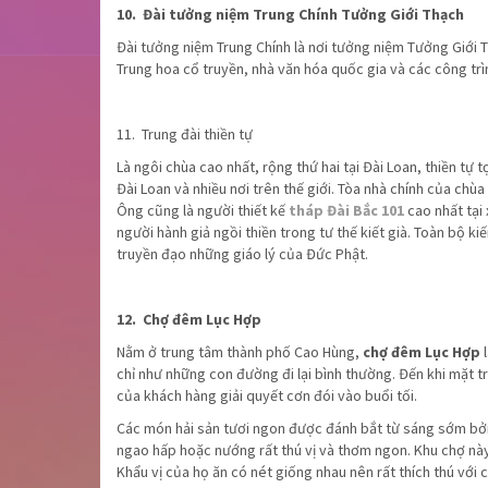
10. Đài tưởng niệm Trung Chính Tưởng Giới Thạch
Đài tưởng niệm Trung Chính là nơi tưởng niệm Tưởng Giới 
Trung hoa cổ truyền, nhà văn hóa quốc gia và các công trì
11. Trung đài thiền tự
Là ngôi chùa cao nhất, rộng thứ hai tại Đài Loan, thiền tự t
Đài Loan và nhiều nơi trên thế giới. Tòa nhà chính của ch
Ông cũng là người thiết kế
tháp Đài Bắc 101
cao nhất tại 
người hành giả ngồi thiền trong tư thế kiết già. Toàn bộ k
truyền đạo những giáo lý của Đức Phật.
12. Chợ đêm Lục Hợp
Nằm ở trung tâm thành phố Cao Hùng,
chợ đêm Lục Hợp
l
chỉ như những con đường đi lại bình thường. Đến khi mặt t
của khách hàng giải quyết cơn đói vào buổi tối.
Các món hải sản tươi ngon được đánh bắt từ sáng sớm bở
ngao hấp hoặc nướng rất thú vị và thơm ngon. Khu chợ này
Khẩu vị của họ ăn có nét giống nhau nên rất thích thú với 