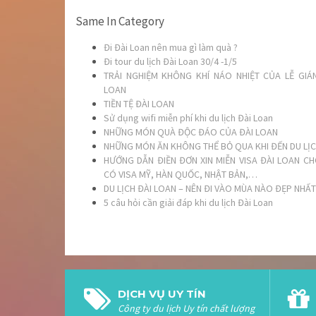
Same In Category
Đi Đài Loan nên mua gì làm quà ?
Đi tour du lịch Đài Loan 30/4 -1/5
TRẢI NGHIỆM KHÔNG KHÍ NÁO NHIỆT CỦA LỄ GIÁ
LOAN
TIỀN TỆ ĐÀI LOAN
Sử dụng wifi miễn phí khi du lịch Đài Loan
NHỮNG MÓN QUÀ ĐỘC ĐÁO CỦA ĐÀI LOAN
NHỮNG MÓN ĂN KHÔNG THỂ BỎ QUA KHI ĐẾN DU LỊC
HƯỚNG DẪN ĐIỀN ĐƠN XIN MIỄN VISA ĐÀI LOAN C
CÓ VISA MỸ, HÀN QUỐC, NHẬT BẢN,…
DU LỊCH ĐÀI LOAN – NÊN ĐI VÀO MÙA NÀO ĐẸP NHẤT
5 câu hỏi cần giải đáp khi du lịch Đài Loan
DỊCH VỤ UY TÍN
Công ty du lịch Uy tín chất lượng