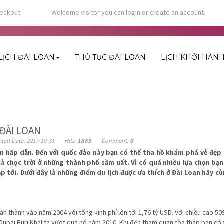
eckout
Welcome visitor you can
login
or
create an account
.
LỊCH ĐÀI LOAN
THỦ TỤC ĐÀI LOAN
LỊCH KHỞI HÀN
TUYỆT VỜI CỦA ĐÀI LOAN
ĐÀI LOAN
ated Date: 2017-10-31
Hits:
1889
Comment:
0
đến hấp dẫn. Đến với quốc đảo này bạn có thể tha hồ khám phá vẻ đẹp
nhà chọc trời ở những thành phố sầm uất. Vì có quá nhiều lựa chọn bạ
ắp tới. Dưới đây là những điểm du lịch được ưa thích ở Đài Loan hãy 
àn thành vào năm 2004 với tổng kinh phí lên tới 1,76 tỷ USD. Với chiều cao 50
 Dubai Buri Khalifa vượt qua nó năm 2010. Khi đến tham quan tòa tháp bạn có t