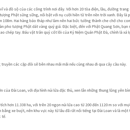
ĩ và đồ sộ của các công trình nơi đây. Với hơn 20 tòa điện, lầu, đường trang
 tượng Phật sừng sững, nổi bật với nụ cười hiền từ trên nền trời xanh. Đây là 
đến 108m. Hai hàng bảo tháp như làm nên hai bức tường thành che chở cho c
àn pho tượng Phật dát vàng quý giá. Đặc biệt, đến với Phật Quang Sơn, bạn
 chép tay. Báu vật trân quý cốt lõi của Kỷ Niệm Quán Phật Đà, chính là xá l
g truyền các cặp đôi sẽ bên nhau mãi mãi nếu cùng nhau đi qua cây cầu này.
 của Đài Loan, với địa hình núi lửa đặc thù, xen lẫn những thung lũng yên bì
ch hơn 11.338 ha, với trên 20 ngọn núi lửa cao từ 200 đến 1120 m so với m
 bằng xe buýt, nên khu vực này từ lâu đã rất nổi tiếng tại Đài Loan và là một
 tế.