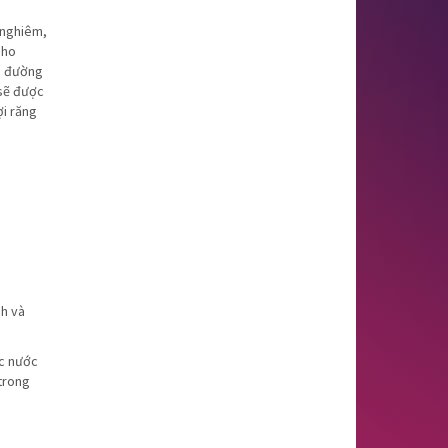
 nghiêm,
pho
on đường
 sẽ được
ợi răng
nh và
ực nước
 trong