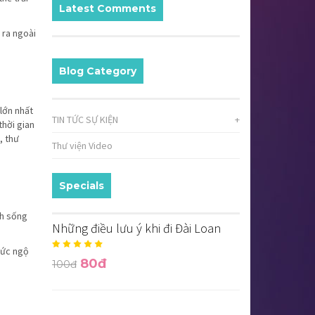
Latest Comments
 ra ngoài
Blog Category
lớn nhất
TIN TỨC SỰ KIỆN
+
thời gian
, thư
Thư viện Video
Specials
ch sống
Những điều lưu ý khi đi Đài Loan
 sức ngộ
80đ
100đ