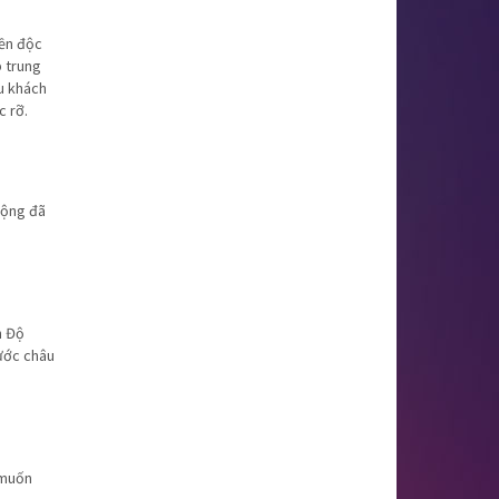
iền độc
p trung
du khách
c rỡ.
mộng đã
n Độ
nước châu
 muốn