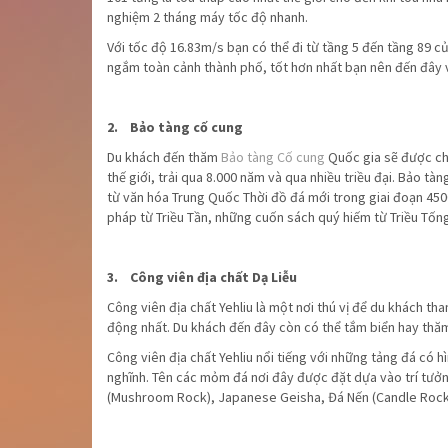
nghiệm 2 tháng máy tốc độ nhanh.
Với tốc độ 16.83m/s bạn có thể đi từ tầng 5 đến tầng 89 c
ngắm toàn cảnh thành phố, tốt hơn nhất bạn nên đến đây 
2. Bảo tàng cố cung
Du khách đến thăm
Bảo tàng Cố cung
Quốc gia sẽ được ch
thế giới, trải qua 8.000 năm và qua nhiều triều đại. Bảo tà
từ văn hóa Trung Quốc Thời đồ đá mới trong giai đoạn 4500
pháp từ Triều Tần, những cuốn sách quý hiếm từ Triều Tống
3. Công viên địa chất Dạ Liễu
Công viên địa chất Yehliu là một nơi thú vị để du khách 
động nhất. Du khách đến đây còn có thể tắm biển hay th
Công viên địa chất Yehliu nổi tiếng với những tảng đá có hì
nghĩnh. Tên các mỏm đá nơi đây được đặt dựa vào trí tưởng
(Mushroom Rock), Japanese Geisha, Đá Nến (Candle Rock),..