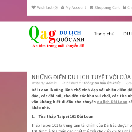
Wish List (0)
My Account
Shopping Cart
Ch
Trang chủ
DU 
Home
Thông tin hữu ích khác
NHỮNG ĐIỂM DU LỊCH 
NHỮNG ĐIỂM DU LỊCH TUYỆT VỜI CỦA 
Write By:
admin
Published In:
Thông tin hữu ích khác
Cre
Đài Loan là vùng lãnh thổ xinh đẹp với nhiều điểm 
đảo, các đồi núi, cho đến các khu vui chơi, các tòa 
vân không biết đi đâu cho chuyến
du lịch Đài Loan
s
khảo nhé.
1. Tòa tháp Taipei 101 Đài Loan
Tháp Taipei 101 là trung tâm tài chính của Đài Bắc được ho
101 từng là tòa tháp cao nhất thế giới cho đến khi tòa nhà