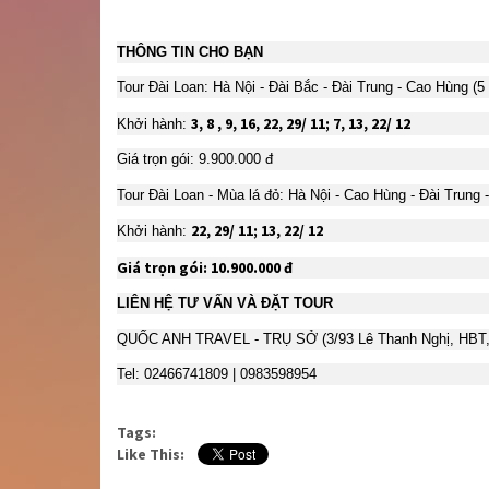
THÔNG TIN CHO BẠN
Tour Đài Loan: Hà Nội - Đài Bắc - Đài Trung - Cao Hùng (5
3, 8 , 9, 16, 22, 29/ 11; 7, 13, 22/ 12
Khởi hành:
Giá trọn gói: 9.900.000 đ
Tour Đài Loan - Mùa lá đỏ: Hà Nội - Cao Hùng - Đài Trung 
22, 29/ 11; 13, 22/ 12
Khởi hành:
Giá trọn gói
: 10.900.000 đ
LIÊN HỆ TƯ VẤN VÀ ĐẶT TOUR
QUỐC ANH TRAVEL - TRỤ SỞ (3/93 Lê Thanh Nghị, HBT,
Tel: 02466741809 | 0983598954
Tags:
Like This: