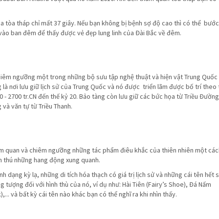
ủa tòa tháp chỉ mất 37 giây. Nếu bạn không bị bệnh sợ độ cao thì có thể bước
vào ban đêm để thấy được vẻ đẹp lung linh của Đài Bắc về đêm.
iêm ngưỡng một trong những bộ sưu tập nghệ thuật và hiện vật Trung Quốc 
ng là nơi lưu giữ lịch sử của Trung Quốc và nó được triển lãm được bố trí theo 
 - 2700 tr.CN đến thế kỷ 20. Bảo tàng còn lưu giữ các bức họa từ Triều Đường
 và văn tự từ Triều Thanh.
tham quan và chiêm ngưỡng những tác phẩm điêu khắc của thiên nhiên một cá
ăm thú những hang động xung quanh.
nh dạng kỳ lạ, những di tích hóa thạch có giá trị lịch sử và những cái tên hết
 tượng đối với hình thù của nó, ví dụ như: Hài Tiên (Fairy’s Shoe), Đá Nấm
. và bất kỳ cái tên nào khác bạn có thể nghĩ ra khi nhìn thấy.