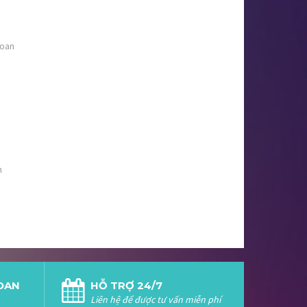
Loan
n
LOAN
HỖ TRỢ 24/7
Liên hệ để được tư vấn miễn phí