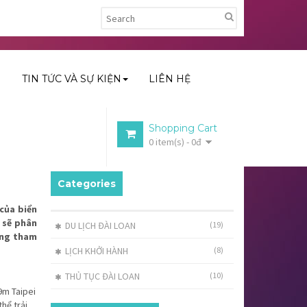
H
TIN TỨC VÀ SỰ KIỆN
LIÊN HỆ
Shopping Cart
0 item(s) - 0đ
Categories
 của biển
n sẽ phân
DU LỊCH ĐÀI LOAN
(19)
cùng tham
LỊCH KHỞI HÀNH
(8)
THỦ TỤC ĐÀI LOAN
(10)
9m Taipei
hể trải