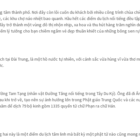
ng tâm thành phố. Nơi đây còn lôi cuốn du khách bởi nhiều công trình chùa ch
, các khu chợ náo nhiệt bao quanh. Hầu hết các điểm du lịch nổi tiếng đều tậ
ây trở thành một vùng đô thị nhộn nhịp, xa hoa và thu hút hàng trăm nghìn 
a điểm lý tưởng cho bạn chiêm ngắm vẻ đẹp thuần khiết của những bông sen rự
h tại Đài Trung, là một hồ nước tự nhiên, với cảnh sắc vừa hùng vĩ vừa thơ 
ợc.
Đường Tam Tạng (nhân vật Đường Tăng nổi tiếng trong Tây Du Ký). Ông đã đi Ấ
 sau khi trở về, tạo nên sự ảnh hưởng lớn trong Phật giáo Trung Quốc và các 
6 năm để dịch 79 bộ kinh gồm 1335 quyển từ chữ Phạn ra chữ Hán.
g hai này là một điểm du lịch tâm linh mà bất kỳ một phật tử nào cũng mong