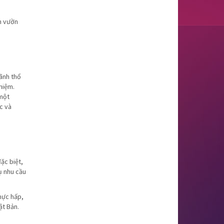
n vườn
lãnh thổ
hiệm.
 một
c và
ặc biệt,
ụ nhu cầu
mực hấp,
ật Bản.