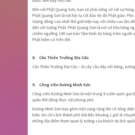
được đến đây một lần.
Đến với Phật Quang Sơn, bạn sẽ phải sững sờ với sự hùng v
Phật Quang Sơn là nơi hội tụ rất đảo tín đồ Phật giáo. Pho
tượng đồng cao nhất thế giới hiện nay với chiều cao lên 
đến với tượng Phật. Phật Quang Sơn là nơi sở hữu hàng ng
chiêm ngưỡng 100 vạn bản Tâm Kinh do hàng trăm người sao
Phật hiếm có trên đời.
8. Cầu Thiên Trường Địa Cửu
Cầu Thiên Trường Địa Cửu – là cây cầu dây nổi tiếng, tươn
9. Công viên Dương Minh Sơn
Công viên Dương Minh Sơn là một trong 8 vườn quốc gia lớn
quần thể động thực vật phong phú.
Dương Minh Sơn bao gồm một vùng rộng lớn có tổng diện tí
biển. Do chỉ cách thành phố Đài Bắc khoảng 1 giờ di chuyển
những địa điểm tham quan lý tưởng của khách du lịch quốc