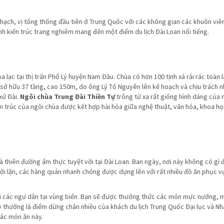
Thạch, vị tổng thống đầu tiên ở Trung Quốc với các không gian các khuôn viê
nh kiến trúc trang nghiêm mang đến một điểm du lịch Đài Loan nổi tiếng.
ọa lạc tại thị trấn Phổ Lý huyện Nam Đầu. Chùa có hơn 100 tịnh xá rải rác toàn 
ùa sở hữu 37 tầng, cao 150m, do ông Lý Tố Nguyên lên kế hoạch và chịu trách n
xứ Đài.
Ngôi chùa Trung Đài Thiền Tự
trông từ xa rất giống hình dáng của
iến trúc của ngôi chùa được kết hợp hài hòa giữa nghệ thuật, văn hóa, khoa họ
à thiên đường ẩm thực tuyệt vời tại Đài Loan. Ban ngày, nơi này không có gì đ
rời lặn, các hàng quán nhanh chóng được dựng lên với rất nhiều đồ ăn phục v
i các ngư dân tại vùng biển. Bạn sẽ được thưởng thức các món mực nướng, 
 thường là điểm dừng chân nhiều của khách du lịch Trung Quốc Đại lục và Nh
các món ăn này.