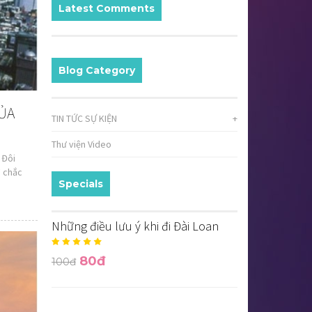
Latest Comments
Blog Category
CỦA
TIN TỨC SỰ KIỆN
+
Thư viện Video
 Đôi
ì chắc
Specials
h là biểu
Những điều lưu ý khi đi Đài Loan
80đ
100đ