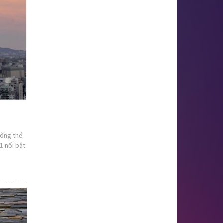
hông thể
1 nổi bật