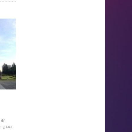
ộ để
hống của