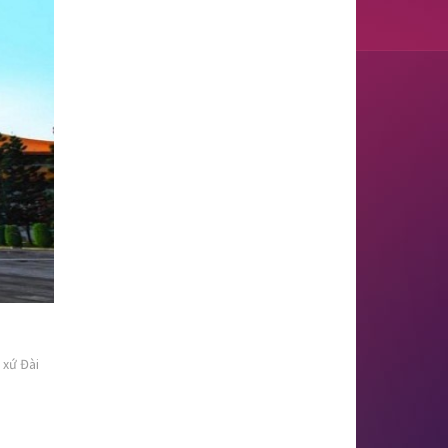
 xứ Đài