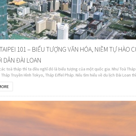
TAIPEI 101 – BIỂU TƯỢNG VĂN HÓA, NIỀM TỰ HÀO 
 DÂN ĐÀI LOAN
các toà tháp thì ta đều nghĩ đó là biểu tượng của một quốc gia. Như Toà Tháp
 Tháp Truyền Hình Tokyo, Tháp Eiffel Pháp. Nếu tìm hiểu về du lịch Đài Loan th
sẽ nghe tới nó. Toà nhàTaipei 101 tầng, toà nhà cao nhất Đài Loan. Cũng chín
MORE
ốc gia của Đài Loan.