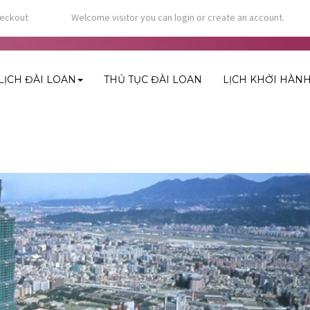
eckout
Welcome visitor you can
login
or
create an account
.
LỊCH ĐÀI LOAN
THỦ TỤC ĐÀI LOAN
LỊCH KHỞI HÀN