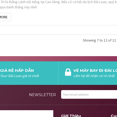
Trì là thắng cảnh nổi tiếng tại Cao Hùng. Nếu có cơ hội du lịch Đài Loan, quý 
qua danh thắng này nhé!
MORE
Showing 7 to 12 of 12 
GIÁ RẺ HẤP DẪN
VÉ MÁY BAY ĐI ĐÀI 
Tour Đài Loan giá rẻ nhất
Liên hệ để nhận vé rẻ nhất
NEWSLETTER
Giới Thiệu
Cu