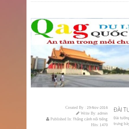
29-Nov-2016
Created By :
ĐÀI 
admin
Write By:
Đài tưởn
Thắng cảnh nổi tiếng
Published In:
trưng bày
1470
Hits: