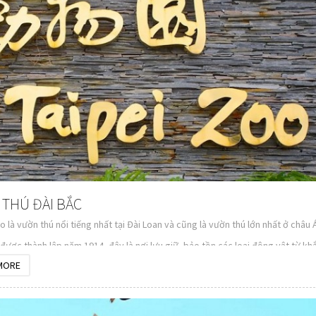
THÚ ĐÀI BẮC
o là vườn thú nổi tiếng nhất tại Đài Loan và cũng là vườn thú lớn nhất ở châu 
được thành lập năm 1914, đây là nơi lưu giữ, bảo tồn các loại động vật từ kh
giới như, Châu Phí, Châu Á, Châu Úc... Diện tích rộng gàn 165 ha, nơi đây thích
MORE
hích khám phá, tìm hiểu về thiên nhiên, môi truờng và các loại động vật.
 theo chân du lịch Quốc Anh khám phá vuờn thú nhé.