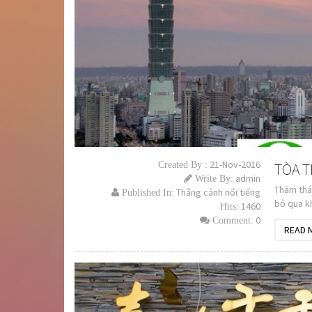
21-Nov-2016
Created By :
TÒA T
admin
Write By:
Thăm thá
Thắng cảnh nổi tiếng
Published In:
bỏ qua kh
1460
Hits:
trên phố 
0
Comment:
READ 