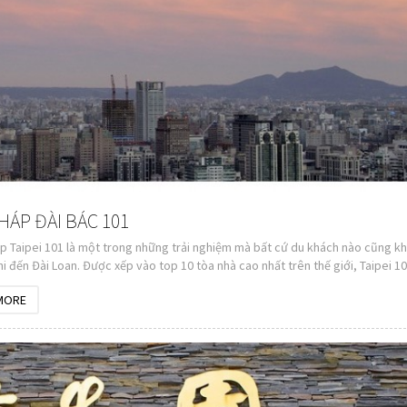
HÁP ĐÀI BÁC 101
p Taipei 101 là một trong những trải nghiệm mà bất cứ du khách nào cũng k
i đến Đài Loan. Được xếp vào top 10 tòa nhà cao nhất trên thế giới, Taipei 10
với vẻ tráng lệ cùng lối thiết kế đặc sắc.
MORE