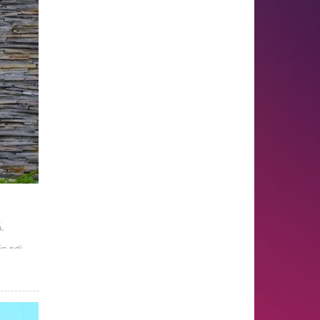
Á.
ắp nơi
 hợp cho