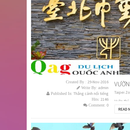
29-Nov-2016
Created By :
VƯỜN 
admin
Write By:
Taipei Zo
Thắng cảnh nổi tiếng
Published In:
2146
Hits:
Vuờn thú 
0
Comment:
trên thế 
READ 
các bạn t
Hãy cùng