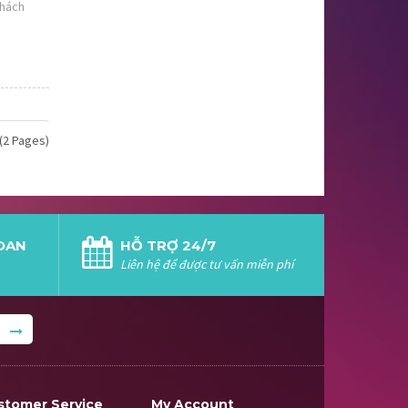
khách
(2 Pages)
LOAN
HỖ TRỢ 24/7
Liên hệ để được tư vấn miễn phí
stomer Service
My Account