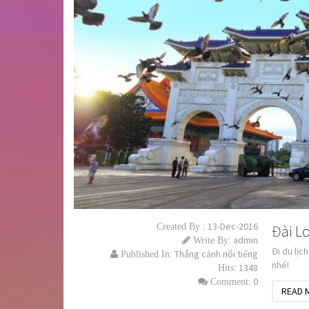
13-Dec-2016
Created By :
Đài L
admin
Write By:
Đi du lịc
Thắng cảnh nổi tiếng
Published In:
nhé!
1348
Hits:
0
Comment:
READ 