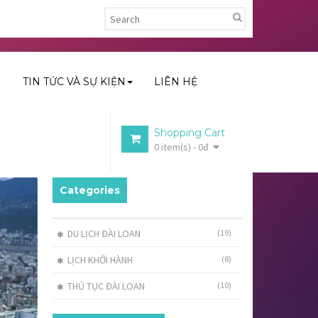
H
TIN TỨC VÀ SỰ KIỆN
LIÊN HỆ
Shopping Cart
0 item(s) - 0đ
Categories
DU LỊCH ĐÀI LOAN
(19)
LỊCH KHỞI HÀNH
(8)
THỦ TỤC ĐÀI LOAN
(10)