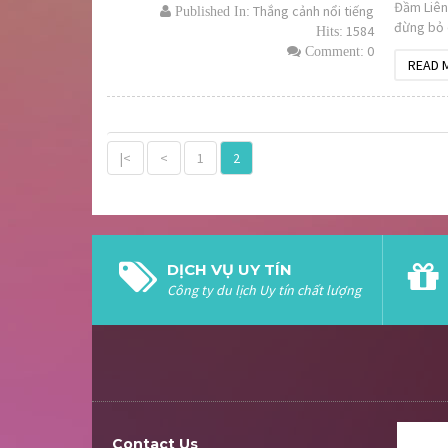
Đầm Liên 
Thắng cảnh nổi tiếng
Published In:
đừng bỏ 
1584
Hits:
0
Comment:
READ 
|<
<
1
2
DỊCH VỤ UY TÍN
Công ty du lịch Uy tín chất lượng
Contact Us