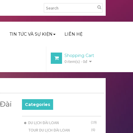
H
TIN TỨC VÀ SỰ KIỆN
LIÊN HỆ
Shopping Cart
0 item(s) - 0đ
 Đài
Categories
DU LỊCH ĐÀI LOAN
(19)
TOUR DU LỊCH ĐÀI LOAN
(6)