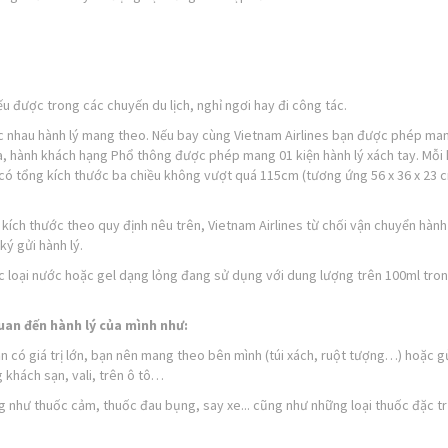
u được trong các chuyến du lịch, nghỉ ngơi hay đi công tác.
c nhau hành lý mang theo. Nếu bay cùng Vietnam Airlines bạn được phép ma
ia, hành khách hạng Phổ thông được phép mang 01 kiện hành lý xách tay. Mỗi 
 có tổng kích thước ba chiều không vượt quá 115cm (tương ứng 56 x 36 x 23 c
 kích thước theo quy định nêu trên, Vietnam Airlines từ chối vận chuyển hành
ký gửi hành lý.
các loại nước hoặc gel dạng lỏng đang sử dụng với dung lượng trên 100ml tro
quan đến hành lý của mình như:
 sản có giá trị lớn, bạn nên mang theo bên mình (túi xách, ruột tượng…) hoặc g
 khách sạn, vali, trên ô tô…
g như thuốc cảm, thuốc đau bụng, say xe... cũng như những loại thuốc đặc tr