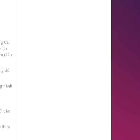
ng 02
kiện
m (22 x
 lý đó
ng hành
ửi vào
ị theo