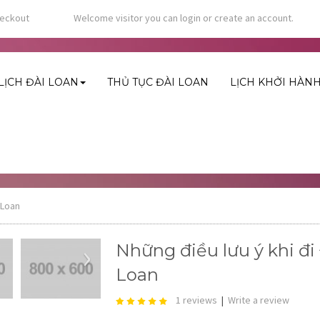
eckout
Welcome visitor you can
login
or
create an account
.
LỊCH ĐÀI LOAN
THỦ TỤC ĐÀI LOAN
LỊCH KHỞI HÀN
 Loan
›
Những điều lưu ý khi đi
Loan
1 reviews
|
Write a review