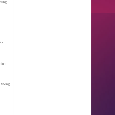
 dùng
iền
hỉnh
c thông