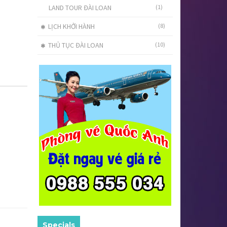
LAND TOUR ĐÀI LOAN
(1)
LỊCH KHỞI HÀNH
(8)
THỦ TỤC ĐÀI LOAN
(10)
Specials