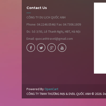
Contact Us
CÔNG TY DU LỊCH QUỐC ANH
Phone: 04.2246.0546/ Fax: 04.7306.1809
Đc: Số 3/93, Lê Thanh Nghị, HBT, Hà Nội
Email: quocanhtravel@gmail.com
Powered By
OpenCart
CÔNG TY TNHH THƯƠNG MẠI & DVDL QUỐC ANH © 2026. D