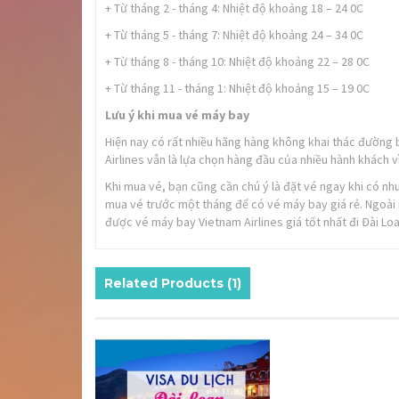
+ Từ tháng 2 - tháng 4: Nhiệt độ khoảng 18 – 24 0C
+ Từ tháng 5 - tháng 7: Nhiệt độ khoảng 24 – 34 0C
+ Từ tháng 8 - tháng 10: Nhiệt độ khoảng 22 – 28 0C
+ Từ tháng 11 - tháng 1: Nhiệt độ khoảng 15 – 19 0C
Lưu ý khi mua vé máy bay
Hiện nay có rất nhiều hãng hàng không khai thác đường b
Airlines vẫn là lựa chọn hàng đầu của nhiều hành khách v
Khi mua vé, bạn cũng cần chú ý là đặt vé ngay khi có nh
mua vé trước một tháng để có vé máy bay giá rẻ. Ngoài 
được vé máy bay Vietnam Airlines giá tốt nhất đi Đài Loa
Related Products (1)