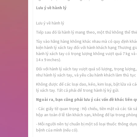
Lưu ý về hành lý
Lưu ý về hành lý
Tiếp sau đó là hành lý mang theo, một thứ không thể thiế
Tùy vào hãng hàng không khác nhau mà có quy định khá
kiện hành lý xách tay đối với hành khách hạng Thương g
hành lý xách tay có trọng lượng không vượt quá 7 kg và
14 x 9 inches).
Đối với hành lý xách tay vượt quá số lượng, trọng lượng,
như hành lý xách tay, và yêu cầu hành khách làm thủ tục 
Không được để các loại dao, kéo, kim loại, bật lửa và 
lý xách tay. Tất cả phải để trong hành lý ký gửi.
Ngoài ra, bạn cũng phải lưu ý các vấn đề khác liên 
- Các giấy tờ quan trọng : Hộ chiếu, tiền mặt và các tài
hộp an toàn ở lễ tân khách sạn, không để lại trong phòng
- Mỗi người nên tự chuẩn bị một số loại thuốc thông dụn
bệnh của mình (nếu có).