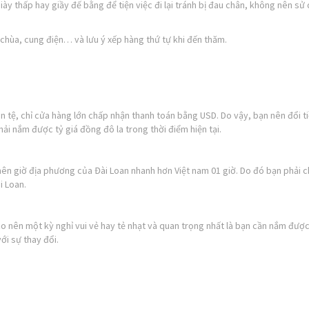
ày thấp hay giầy đế bằng để tiện việc đi lại tránh bị đau chân, không nên sử
 chùa, cung điện… và lưu ý xếp hàng thứ tự khi đến thăm.
n tệ, chỉ cửa hàng lớn chấp nhận thanh toán bằng USD. Do vậy, bạn nên đổi t
hải nắm được tỷ giá đồng đô la trong thời điểm hiện tại.
ên giờ địa phương của Đài Loan nhanh hơn Việt nam 01 giờ. Do đó bạn phải c
i Loan.
tạo nên một kỳ nghỉ vui vẻ hay tẻ nhạt và quan trọng nhất là bạn cần nắm đượ
ới sự thay đổi.