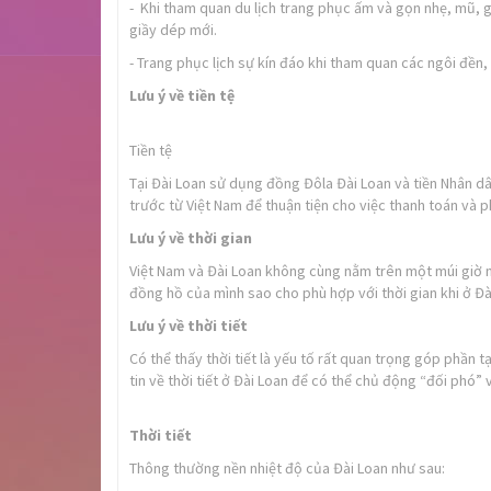
- Khi tham quan du lịch trang phục ấm và gọn nhẹ, mũ, gi
giầy dép mới.
- Trang phục lịch sự kín đáo khi tham quan các ngôi đền,
Lưu ý về tiền tệ
Tiền tệ
Tại Đài Loan sử dụng đồng Đôla Đài Loan và tiền Nhân dâ
trước từ Việt Nam để thuận tiện cho việc thanh toán và p
Lưu ý về thời gian
Việt Nam và Đài Loan không cùng nằm trên một múi giờ n
đồng hồ của mình sao cho phù hợp với thời gian khi ở Đà
Lưu ý về thời tiết
Có thể thấy thời tiết là yếu tố rất quan trọng góp phần 
tin về thời tiết ở Đài Loan để có thể chủ động “đối phó” v
Thời tiết
Thông thường nền nhiệt độ của Đài Loan như sau: