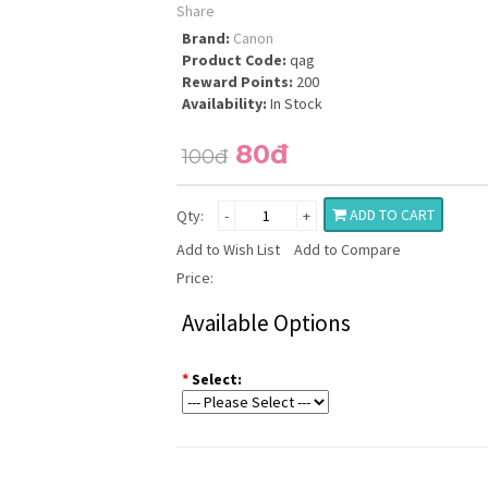
Share
Brand:
Canon
Product Code:
qag
Reward Points:
200
Availability:
In Stock
80đ
100đ
ADD TO CART
Qty:
-
+
Add to Wish List
Add to Compare
Price:
Available Options
*
Select: