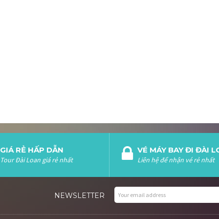
GIÁ RẺ HẤP DẪN
VÉ MÁY BAY ĐI ĐÀI 
Tour Đài Loan giá rẻ nhất
Liên hệ để nhận vé rẻ nhất
NEWSLETTER