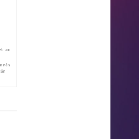
ietnam
ạn nên
săn