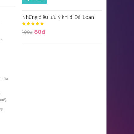
Những điều lưu ý khi đi Đài Loan
.
80đ
100đ
ên
ở cửa
h
huế).
ng