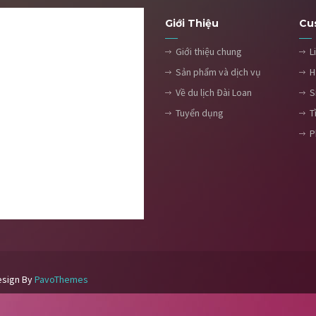
Giới Thiệu
Cu
Giới thiệu chung
L
Sản phẩm và dịch vụ
H
Về du lịch Đài Loan
S
Tuyển dụng
T
P
esign By
PavoThemes