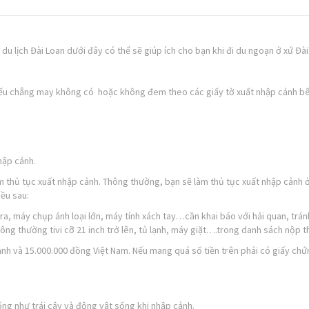
u lịch Đài Loan dưới đây có thể sẽ giúp ích cho bạn khi đi du ngoạn ở xứ Đài
nếu chẳng may không có hoặc không đem theo các giấy tờ xuất nhập cảnh b
hập cảnh.
m thủ tục xuất nhập cảnh. Thông thường, bạn sẽ làm thủ tục xuất nhập cảnh 
iều sau:
ra, máy chụp ảnh loại lớn, máy tính xách tay…cần khai báo với hải quan, trán
ông thường tivi cỡ 21 inch trở lên, tủ lạnh, máy giặt….trong danh sách nộp t
ảnh và 15.000.000 đồng Việt Nam. Nếu mang quá số tiền trên phải có giấy chứ
ng như trái cây và động vật sống khi nhập cảnh.