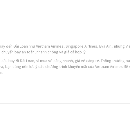
ay đến Đài Loan như Vietnam Airlines, Singapore Airlines, Eva Air... nhưng V
ì chuyến bay an toàn, nhanh chóng và giá cả hợp lý.
u cầu bay đi Đài Loan, vì mua vé càng nhanh, giá vé càng rẻ. Thông thường b
ra, bạn cũng nên lưu ý các chương trình khuyến mãi của Vietnam Airlines để 
n.