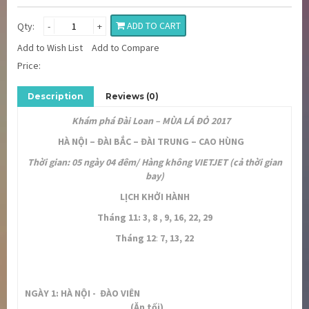
ADD TO CART
Qty:
-
+
Add to Wish List
Add to Compare
Price:
Description
Reviews (0)
Khám phá Đài Loan – MÙA LÁ ĐỎ 2017
HÀ NỘI – ĐÀI BẮC – ĐÀI TRUNG – CAO HÙNG
Thời gian: 0
5
ngày
0
4
đêm/ Hàng không VIETJET (cả thời gian
bay)
LỊCH KHỞI HÀNH
Tháng
11
:
3, 8 , 9, 16, 22, 29
Tháng
12
:
7, 13, 22
NGÀY 1:
HÀ NỘI - ĐÀO VIÊN
(Ăn tối)