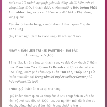
Đài Loan", là thánh địa phật giáo nổi tiếng với lối kiến trúc vô
cùng hùng vĩ
, Quý khách được chiêm ngưỡng
Bức tượng Phật
Amitabha
bằng vàng cao 120m cùng 480 tượng Phật đứng
xung quanh.
Tối:
Ăn tối tại nhà hàng, sau đó đoàn đi tham quan Chợ đêm
Cao Hùng.
Quý khách nghỉ đêm tại Cao Hùng - Khách sạn 3 sao.
NGÀY 4: ĐẦM LIÊN TRÌ -
3D PAINTING -
Đ
ÀI BẮC
(Ăn sáng, trưa ,tối)
Sáng:
Sau khi ăn sáng tại khách sạn, Xe đưa Quý khách đi thăm
quan
Đầm Liên Trì
-
Hồ sen Tả Doanh -
hồ lớn và đẹp nhất ở
Cao Hùng, khám phá cảnh đẹp
Xuân Thu Các, Tháp Long Hồ
.
Đoàn mua sắm tại
Trung tâm Đá quý
Jewellery Center
phù
hợp với mọi lứa tuổi.
Trưa:
Quý khách ăn trưa tại nhà hàng.
Quý khách tham quan và chụp ảnh ở Khu chụp ảnh 3D với các
hình vật với các tiêu chí ĐỘC - LẠ, trải nghiệm mới dành cho du
khách, cũng như tạo điểm nhấn trong chương trình .