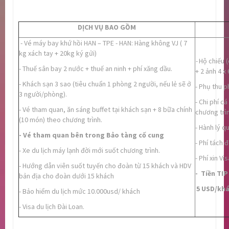
DỊCH VỤ BAO GỒM
- Vé máy bay khứ hồi HAN – TPE - HAN: Hàng không VJ ( 7
kg xách tay + 20kg ký gửi)
-
Hộ chiếu (
- Thuế sân bay 2 nước + thuế an ninh + phí xăng dầu.
+ 2 ảnh 4 x 
- Khách sạn 3 sao (tiêu chuẩn 1 phòng 2 người, nếu lẻ sẽ ở
- Phụ thu 
3 người/phòng).
- Chi phí c
- Vé tham quan, ăn sáng buffet tại khách sạn + 8 bữa chính
chương trìn
(10 món) theo chương trình.
- Hành lý q
- Vé tham quan bên trong Bảo tàng cố cung
- Phí tách
- Xe du lịch máy lạnh đời mới suốt chương trình.
- Phí xin Vi
- Hướng dẫn viên suốt tuyến cho đoàn từ 15 khách và HDV
- Tiền TIP
bản địa cho đoàn dưới 15 khách
5 USD/khá
- Bảo hiểm du lịch mức 10.000usd/ khách
- Visa du lịch Đài Loan.