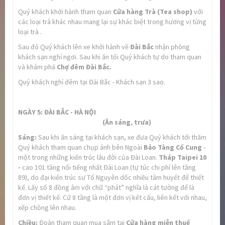
Quý khách khởi hành tham quan
Cửa hàng Trà (Tea shop)
với
các loại trà khác nhau mang lại sự khác biệt trong hương vị từng
loại trà .
Sau đó Quý khách lên xe khởi hành về
Đài Bắc
nhận phòng
khách sạn nghỉ ngơi. Sau khi ăn tối Quý khách tự do tham quan
và khám phá
Chợ đêm Đài Bắc.
Quý khách nghỉ đêm tại Đài Bắc - Khách sạn 3 sao.
NGÀY 5: ĐÀI BẮC
-
HÀ NỘI
(Ăn sáng, trưa)
Sáng:
Sau khi ăn sáng tại khách sạn, xe đưa Quý khách tới thăm
Quý khách tham quan chụp ảnh bên Ngoài
Bảo Tàng Cố Cung
-
một trong những kiến trúc lâu đời của Đài Loan.
Tháp Taipei
10
-
cao 101 tầng nổi tiếng nhất Đài Loan (tự túc chi phí lên tầng
89), do đại kiến trúc sư Tổ Nguyên dốc nhiều tâm huyết để thiết
kế. Lấy số 8 đồng âm với chữ “phát” nghĩa là cát tường để là
đơn vị thiết kế. Cứ 8 tầng là một đơn vị kết cấu, liên kết với nhau,
xếp chồng lên nhau.
Chiều:
Đoàn tham quan mua sắm tại
Cửa hàng miễn thuế