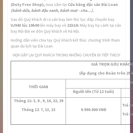
(Duty Free Shop),
mua sắm tại
Cửa hàng đặc sản Đài Loan
(bánh dứa, bánh đậu xanh, bánh mat - cha…).
Sau đó Quý khách đi ra sân bay làm thủ tục đáp chuyến bay
VJ943 lúc 19h00
lên máy bay về
21h10:
Máy bay hạ cánh tại sân
bay Nội Bài xe đón Quý khách về Hà Nội.
Hướng dẫn viên chia tay Quý khách kết thúc chương trình tham
quan du lịch tại Đài Loan.
HẸN GẶP LẠI QUÝ KHÁCH TRONG NHỮNG CHUYẾN ĐI TIẾP THEO!
GIÁ TRỌN GÓI/ KHÁCH
(Áp dụng cho Đoàn trên 25 
G
THỜI GIAN
Người lớn (Từ 12 tuổi)
Tháng
11
:
3, 8 , 9, 16, 22, 29
Trẻ em
Tháng
12
:
7, 13, 22
9.990.000 VNĐ
Trẻ em