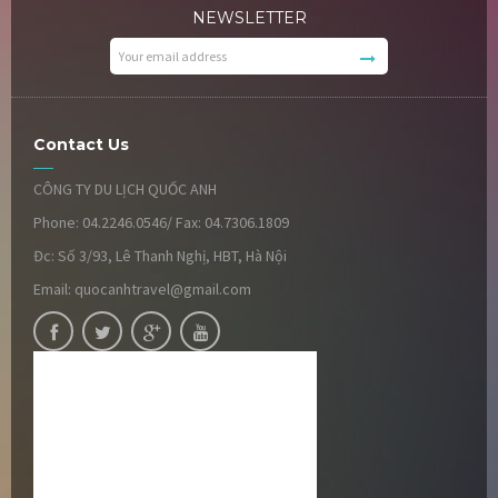
NEWSLETTER
Contact Us
CÔNG TY DU LỊCH QUỐC ANH
Phone: 04.2246.0546/ Fax: 04.7306.1809
Đc: Số 3/93, Lê Thanh Nghị, HBT, Hà Nội
Email: quocanhtravel@gmail.com