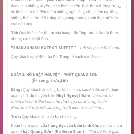
dành cho những ai yêu thích thiên nhiên. Dọc theo đường rừng,
du khách có thể đến thăm những ngôi làng cổ, chiêm ngưỡng
những thác nước đổ trắng xóa, cùng phong cảnh đẹp mê hồn
của núi rừng.
Tối:
Quý khách ăn tối tại nhà hàng - thưởng thức bữa tối theo
phong cách Nhật Bản.
''SHABU SHABU HOTPOT BUFFET
'' -
n
ổi tiếng của
Đ
ài Loan
.
Quý khách nghỉ đêm tại Đài Trung - Khách sạn 3 sao.
NGÀY 3: HỒ NHẬT NGUYỆT
-
PHẬT QUANG SƠN
(Ăn sáng, trưa ,tối)
Sáng:
Quý khách ăn sáng tại khách sạn, sau đó lên xe đi tham
quan và đi du thuyền trên
Nhật Nguyệt Đàm
-
hồ nước tự
nhiên lớn nhất Đài Loan, hồ được tọa lạc ở vùng Yuchi –
Nantou
kết hợp với các công trình kiến trúc cổ kính, .
Trưa:
Quý khách ăn trưa tại nhà hàng.
Đoàn tham quan
cửa hàng đặc sản Nấm Linh Chi
, sau đó tham
quan P
hật Quang Sơn - (Fo Guan Shan)
- "Thủ đô Phật giáo