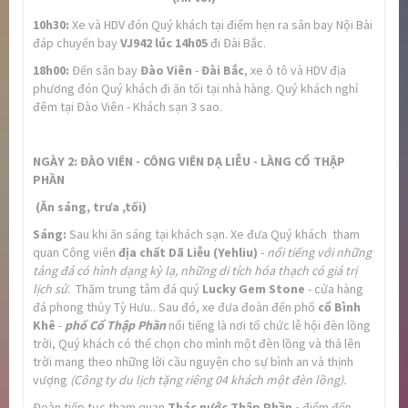
10h30
:
Xe và HDV đón Quý khách tại điểm hẹn ra sân bay Nội Bài
đáp chuyến bay
VJ942 lúc 14h05
đi Đài Bắc.
18h00:
Đến sân bay
Đào Viên
-
Đài Bắc
, xe ô tô và HDV địa
phương đón Quý khách đi ăn tối tại nhà hàng. Quý khách nghỉ
đêm tại Đào Viên - Khách sạn 3 sao.
NGÀY 2: ĐÀO VIÊN - CÔNG VIÊN DẠ LIỄU - LÀNG CỔ THẬP
PHẦN
(Ăn sáng, trưa ,tối)
Sáng:
Sau khi ăn sáng tại khách sạn. Xe đưa Quý khách tham
quan Công viên
địa chất Dã Liễu (Yehliu)
-
nổi tiếng với những
tảng đá có hình dạng kỳ lạ, những di tích hóa thạch có giá trị
lịch sử
. Thăm trung tâm đá quý
Lucky Gem Stone
- cửa hàng
đá phong thủy Tỳ Hưu.. Sau đó, xe đưa đoàn đến phố
cổ Bình
Khê
-
phố Cổ Thập Phần
nổi tiếng là nơi tổ chức lễ hội đèn lồng
trời, Quý khách có thể chọn cho mình một đèn lồng và thả lên
trời mang theo những lời cầu nguyện cho sự bình an và thịnh
vượng
(Công ty du lịch tặng riêng 04 khách một đèn lồng).
Đoàn tiếp tục tham quan
Thác nước Thập Phần -
điểm đến