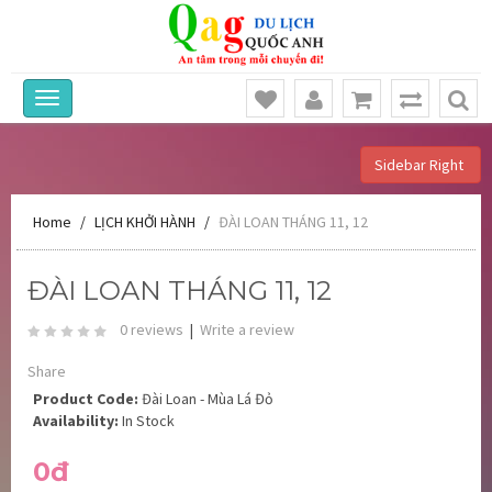
Sidebar Right
Home
LỊCH KHỞI HÀNH
ĐÀI LOAN THÁNG 11, 12
ĐÀI LOAN THÁNG 11, 12
0 reviews
|
Write a review
Share
Product Code:
Đài Loan - Mùa Lá Đỏ
Availability:
In Stock
0đ